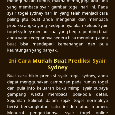
menggunakan rumus, makna mimpi, juga ada juga
yang membaca syair gambar togel hari ini. Pada
syair togel sydney hari ini yang telah menjadi cara
paling jitu buat anda mengenal dan membaca
prediksi angka yang kedepannya akan keluar. Syair
togel sydney menjadi soal yang begitu penting buat
anda yang kedepannya segera bisa menolong anda
buat bisa mendapati kemenangan dan pula
keuntungan yang banyak.
Ini Cara Mudah Buat Prediksi Syair
Sydney
Buat cara bikin prediksi syair togel sydney, anda
dapat menggunakan campuran pada rumus togel
dan pula info keluaran buku mimpi syair supaya
gampang waktu membaca pola-pola detail.
Sejumlah kalimat dalam sajak togel normalnya
berisi bersangkutan satu insiden atau momen.
Menurut pengertiannya, syair togel online