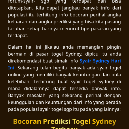
forum-syair- sgp yang terdapat dan bisa
ditetapkan. Kita dapat jangkau banyak info dari
populasi itu terhitung info bocoran perihal angka
keluaran dan angka prediksi yang bisa kita pasang
taruhan setiap harinya menurut tipe pasaran yang
terdapat.
Dalam hal ini Jikalau anda memanglah pingin
bermain di pasar togel Sydney, dipicu itu anda
direkomendasi buat simak info
Syair Sydney Hari
Ini
. Sekarang telah begitu banyak ada syair togel
online yang memiliki banyak keuntungan dan pula
kelebihan. Terhitung buat syair togel Sydney di
mana didalamnya dapat tersedia banyak info.
Banyak masalah yang sekarang perihal dengan
keunggulan dan keuntungan dari info yang berada
pada populasi syair togel sgp itu pada yang lainnya:
Bocoran Prediksi Togel Sydney