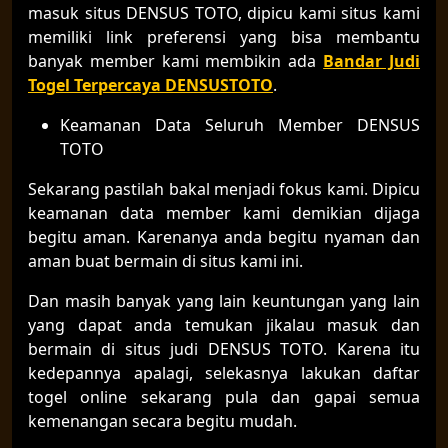
masuk situs DENSUS TOTO, dipicu kami situs kami
memiliki link preferensi yang bisa membantu
banyak member kami membikin ada
Bandar Judi
Togel Terpercaya DENSUSTOTO
.
Keamanan Data Seluruh Member DENSUS
TOTO
Sekarang pastilah bakal menjadi fokus kami. Dipicu
keamanan data member kami demikian dijaga
begitu aman. Karenanya anda begitu nyaman dan
aman buat bermain di situs kami ini.
Dan masih banyak yang lain keuntungan yang lain
yang dapat anda temukan jikalau masuk dan
bermain di situs judi DENSUS TOTO. Karena itu
kedepannya apalagi, selekasnya lakukan daftar
togel online sekarang pula dan gapai semua
kemenangan secara begitu mudah.