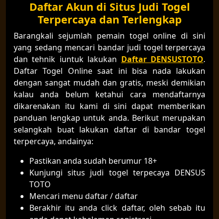
Daftar Akun di Situs Judi Togel
Terpercaya dan Terlengkap
Barangkali sejumlah pemain togel online di sini
yang sedang mencari bandar judi togel terpercaya
dan tehnik iuntuk lakukan
Daftar DENSUSTOTO
.
Daftar Togel Online saat ini bisa nada lakukan
dengan sangat mudah dan gratis, meski demikian
kalau anda belum ketahui cara mendaftarnya
dikarenakan itu kami di sini dapat memberikan
panduan lengkap untuk anda. Berikut merupakan
selangkah buat lakukan daftar di bandar togel
terpercaya, andainya:
Pastikan anda sudah berumur 18+
Kunjungi situs judi togel terpecaya DENSUS
TOTO
Mencari menu daftar / daftar
Berakhir itu anda click daftar, oleh sebab itu