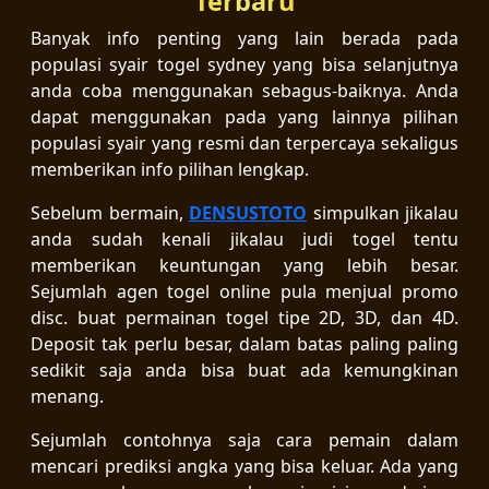
Terbaru
Banyak info penting yang lain berada pada
populasi syair togel sydney yang bisa selanjutnya
anda coba menggunakan sebagus-baiknya. Anda
dapat menggunakan pada yang lainnya pilihan
populasi syair yang resmi dan terpercaya sekaligus
memberikan info pilihan lengkap.
Sebelum bermain,
DENSUSTOTO
simpulkan jikalau
anda sudah kenali jikalau judi togel tentu
memberikan keuntungan yang lebih besar.
Sejumlah agen togel online pula menjual promo
disc. buat permainan togel tipe 2D, 3D, dan 4D.
Deposit tak perlu besar, dalam batas paling paling
sedikit saja anda bisa buat ada kemungkinan
menang.
Sejumlah contohnya saja cara pemain dalam
mencari prediksi angka yang bisa keluar. Ada yang