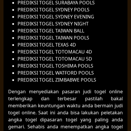
PREDIKSI TOGEL SURABAYA POOLS
PREDIKSI TOGEL SYDNEY POOLS
PREDIKSI TOGEL SYDNEY EVENING
PREDIKSI TOGEL SYDNEY NIGHT
PREDIKSI TOGEL TAIWAN BALL
PREDIKSI TOGEL TAIWAN POOLS
PREDIKSI TOGEL TEXAS 4D
PREDIKSI TOGEL TOTOMACAU 4D
PREDIKSI TOGEL TOTOMACAU 5D
PREDIKSI TOGEL TOSHIMA POOLS
PREDIKSI TOGEL WATFORD POOLS
PREDIKSI TOGEL ZIMBABWE POOLS
Dengan menyediakan pasaran judi togel online
terlengkap dan terbesar pastilah bakal
memberikan keuntungan waktu anda bermain judi
togel online. Saat ini anda bisa lakukan peletakan
angka togel dipasaran togel yang paling anda
gemari. Sehabis anda menempatkan angka togel