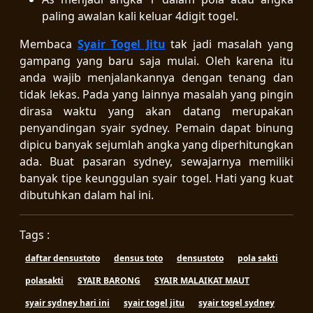
paling awalan kali keluar 4digit togel.
Membaca
Syair Togel Jitu
tak jadi masalah yang
gampang yang baru saja mulai. Oleh karena itu
anda wajib menjalankannya dengan tenang dan
tidak lekas. Pada yang lainnya masalah yang pingin
dirasa waktu yang akan datang merupakan
penyandingan syair sydney. Pemain dapat binung
dipicu banyak sejumlah angka yang diperhitungkan
ada. Buat pasaran sydney, sewajarnya memiliki
banyak tipe keunggulan syair togel. Hati yang kuat
dibutuhkan dalam hal ini.
Tags :
daftar densustoto
densus toto
densustoto
pola sakti
polasakti
SYAIR BARONG
SYAIR MALAIKAT MAUT
syair sydney hari ini
syair togel jitu
syair togel sydney