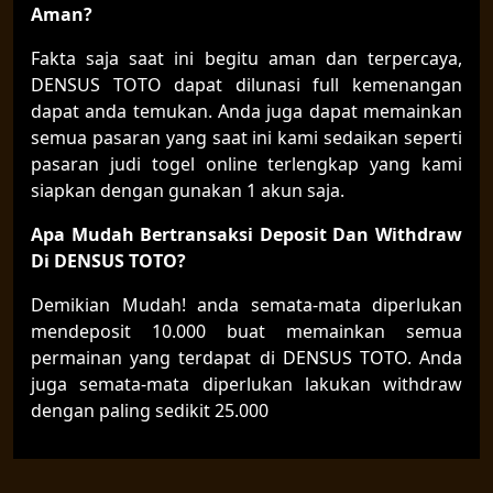
Aman?
Fakta saja saat ini begitu aman dan terpercaya,
DENSUS TOTO dapat dilunasi full kemenangan
dapat anda temukan. Anda juga dapat memainkan
semua pasaran yang saat ini kami sedaikan seperti
pasaran judi togel online terlengkap yang kami
siapkan dengan gunakan 1 akun saja.
Apa Mudah
Bert
ransaksi Deposit Dan Withdraw
Di DENSUS TOTO?
Demikian Mudah! anda semata-mata diperlukan
mendeposit 10.000 buat memainkan semua
permainan yang terdapat di DENSUS TOTO. Anda
juga semata-mata diperlukan lakukan withdraw
dengan paling sedikit 25.000