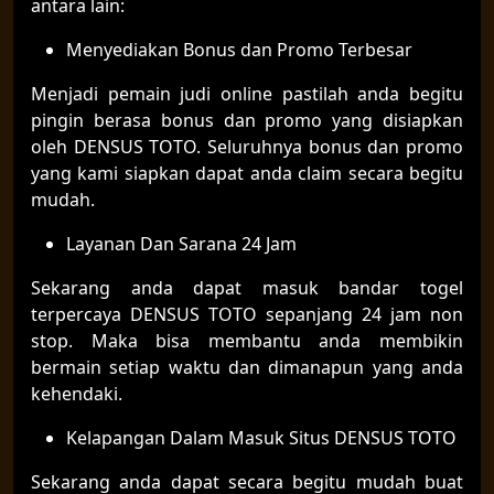
antara lain:
Menyediakan Bonus dan Promo Terbesar
Menjadi pemain judi online pastilah anda begitu
pingin berasa bonus dan promo yang disiapkan
oleh DENSUS TOTO. Seluruhnya bonus dan promo
yang kami siapkan dapat anda claim secara begitu
mudah.
Layanan Dan Sarana 24 Jam
Sekarang anda dapat masuk bandar togel
terpercaya DENSUS TOTO sepanjang 24 jam non
stop. Maka bisa membantu anda membikin
bermain setiap waktu dan dimanapun yang anda
kehendaki.
Kelapangan Dalam Masuk Situs DENSUS TOTO
Sekarang anda dapat secara begitu mudah buat