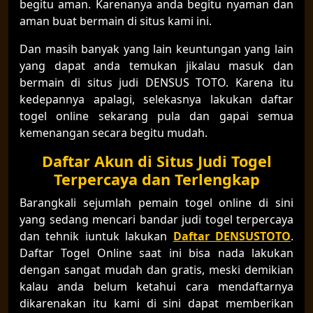
begitu aman. Karenanya anda begitu nyaman dan
aman buat bermain di situs kami ini.
Dan masih banyak yang lain keuntungan yang lain
yang dapat anda temukan jikalau masuk dan
bermain di situs judi DENSUS TOTO. Karena itu
kedepannya apalagi, selekasnya lakukan daftar
togel online sekarang pula dan gapai semua
kemenangan secara begitu mudah.
Daftar Akun di Situs Judi Togel
Terpercaya dan Terlengkap
Barangkali sejumlah pemain togel online di sini
yang sedang mencari bandar judi togel terpercaya
dan tehnik iuntuk lakukan
Daftar DENSUSTOTO
.
Daftar Togel Online saat ini bisa nada lakukan
dengan sangat mudah dan gratis, meski demikian
kalau anda belum ketahui cara mendaftarnya
dikarenakan itu kami di sini dapat memberikan