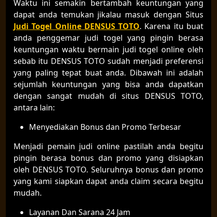
Waktu ini semakin bertambah keuntungan yang
dapat anda temukan jikalau masuk dengan Situs
Judi Togel Online DENSUS TOTO
. Karena itu buat
anda penggemar judi togel yang pingin berasa
keuntungan waktu bermain judi togel online oleh
sebab itu DENSUS TOTO sudah menjadi preferensi
yang paling tepat buat anda. Dibawah ini adalah
sejumlah keuntungan yang bisa anda dapatkan
dengan sangat mudah di situs DENSUS TOTO,
antara lain:
Menyediakan Bonus dan Promo Terbesar
Menjadi pemain judi online pastilah anda begitu
pingin berasa bonus dan promo yang disiapkan
oleh DENSUS TOTO. Seluruhnya bonus dan promo
yang kami siapkan dapat anda claim secara begitu
mudah.
Layanan Dan Sarana 24 Jam