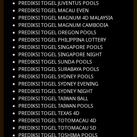
PREDIKSI TOGEL JUVENTUS POOLS
PREDIKSI TOGEL MACAU EVEN
PREDIKSI TOGEL MAGNUM 4D MALAYSIA
PREDIKSI TOGEL MAGNUM CAMBODIA
PREDIKSI TOGEL OREGON POOLS
PREDIKSI TOGEL PHILIPPINA LOTTERY
PREDIKSI TOGEL SINGAPORE POOLS
PREDIKSI TOGEL SINGAPORE NIGHT
PREDIKSI TOGEL SUNDA POOLS
PREDIKSI TOGEL SURABAYA POOLS
PREDIKSI TOGEL SYDNEY POOLS
PREDIKSI TOGEL SYDNEY EVENING
PREDIKSI TOGEL SYDNEY NIGHT
PREDIKSI TOGEL TAIWAN BALL
PREDIKSI TOGEL TAIWAN POOLS
PREDIKSI TOGEL TEXAS 4D
PREDIKSI TOGEL TOTOMACAU 4D
PREDIKSI TOGEL TOTOMACAU 5D
PREDIKSI TOGEL TOSHIMA POOLS