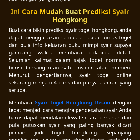
Ini Cara Mudah Buat Prediksi Syair
Hongkong
Buat cara bikin prediksi syair togel hongkong, anda
dapat menggunakan campuran pada rumus togel
dan pula info keluaran buku mimpi syair supaya
gampang waktu membaca pola-pola detail.
Sejumlah kalimat dalam sajak togel normalnya
berisi bersangkutan satu insiden atau momen.
Menurut pengertiannya, syair togel online
sekarang menjadi 4 baris dan punya akhiran yang
serupa.
Membaca
Syair Togel Hongkong Resmi
dengan
tepat menjadi cara mengira pengesahan syair. Anda
harus dapat mendalami lewat secara perlahan dan
pula putuskan syair yang paling banyak dicari
pemain judi togel hongkong. Sepanjang
penelusuran waktu yang akan datang, anda ada