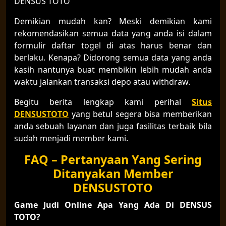
DENSUS TOTO
Demikian mudah kan? Meski demikian kami
rekomendasikan semua data yang anda isi dalam
formulir daftar togel di atas harus benar dan
berlaku. Kenapa? Didorong semua data yang anda
kasih nantunya buat membikin lebih mudah anda
waktu jalankan transaksi depo atau withdraw.
Begitu berita lengkap kami perihal
Situs
DENSUSTOTO
yang betul segera bisa memberikan
anda sebuah layanan dan juga fasilitas terbaik bila
sudah menjadi member kami.
FAQ – Pertanyaan Yang Sering
Ditanyakan Member
DENSUSTOTO
Game Judi Online Apa Yang Ada Di DENSUS
TOTO?