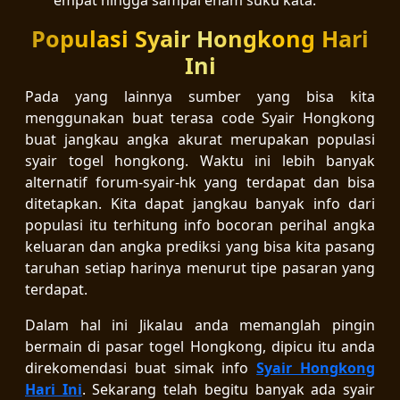
Populasi Syair Hongkong Hari
Ini
Pada yang lainnya sumber yang bisa kita
menggunakan buat terasa code Syair Hongkong
buat jangkau angka akurat merupakan populasi
syair togel hongkong. Waktu ini lebih banyak
alternatif forum-syair-hk yang terdapat dan bisa
ditetapkan. Kita dapat jangkau banyak info dari
populasi itu terhitung info bocoran perihal angka
keluaran dan angka prediksi yang bisa kita pasang
taruhan setiap harinya menurut tipe pasaran yang
terdapat.
Dalam hal ini Jikalau anda memanglah pingin
bermain di pasar togel Hongkong, dipicu itu anda
direkomendasi buat simak info
Syair Hongkong
Hari Ini
. Sekarang telah begitu banyak ada syair