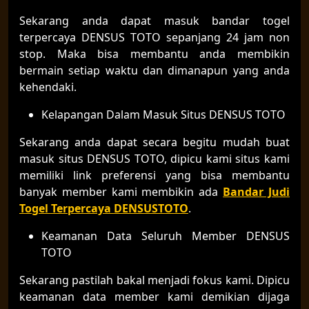
Sekarang anda dapat masuk bandar togel
terpercaya DENSUS TOTO sepanjang 24 jam non
stop. Maka bisa membantu anda membikin
bermain setiap waktu dan dimanapun yang anda
kehendaki.
Kelapangan Dalam Masuk Situs DENSUS TOTO
Sekarang anda dapat secara begitu mudah buat
masuk situs DENSUS TOTO, dipicu kami situs kami
memiliki link preferensi yang bisa membantu
banyak member kami membikin ada
Bandar Judi
Togel Terpercaya DENSUSTOTO
.
Keamanan Data Seluruh Member DENSUS
TOTO
Sekarang pastilah bakal menjadi fokus kami. Dipicu
keamanan data member kami demikian dijaga