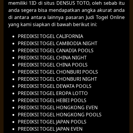
memiliki 1ID di situs DENSUS TOTO, oleh sebab itu
anda segera bisa mendapatkan angka akurat anda
di antara antara lainnya pasaran Judi Togel Online
yang kami siapkan di bawah berikut ini:
PREDIKSI TOGEL CALIFORNIA
PREDIKSI TOGEL CAMBODIA NIGHT
PREDIKSI TOGEL CANADIA POOLS
PREDIKSI TOGEL CHINA NIGHT
PREDIKSI TOGEL CHINA POOLS
PREDIKSI TOGEL CHONBURI POOLS
PREDIKSI TOGEL CHONBURI NIGHT
PREDIKSI TOGEL DEWATA POOLS
PREDIKSI TOGEL EROPA LOTTO
PREDIKSI TOGEL HEBEI POOLS
PREDIKSI TOGEL HONGKONG EVEN
PREDIKSI TOGEL HONGKONG POOLS
PREDIKSI TOGEL JAPAN POOLS
PREDIKSI TOGEL JAPAN EVEN