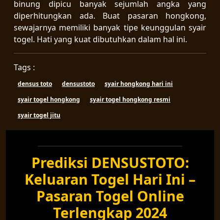
binung dipicu banyak sejumlah angka yang
diperhitungkan ada. Buat pasaran hongkong,
sewajarnya memiliki banyak tipe keunggulan syair
togel. Hati yang kuat dibutuhkan dalam hal ini.
Tags :
densus toto
densustoto
syair hongkong hari ini
syair togel hongkong
syair togel hongkong resmi
syair togel jitu
Prediksi DENSUSTOTO:
Keluaran Togel Hari Ini –
Pasaran Togel Online
Terlengkap 2024