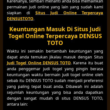
Karenanya, sembari menanti anda bisa memainkan
permainan judi online yang lain yang sudah kami
siapkan di
Situs Judi Online Terpercaya
DENSUSTOTO
.
Keuntungan Masuk Di Situs Judi
Togel Online Terpercaya DENSUS
TOTO
Waktu ini semakin bertambah keuntungan yang
dapat anda temukan jikalau masuk dengan Situs
Judi Togel Online DENSUS TOTO
. Karena itu buat
anda penggemar judi togel yang pingin berasa
keuntungan waktu bermain judi togel online oleh
sebab itu DENSUS TOTO sudah menjadi preferensi
yang paling tepat buat anda. Dibawah ini adalah
sejumlah keuntungan yang bisa anda dapatkan
dengan sangat mudah di situs DENSUS TOTO,
antara lain: