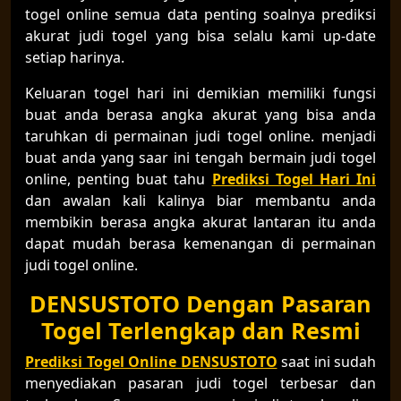
togel online semua data penting soalnya prediksi
akurat judi togel yang bisa selalu kami up-date
setiap harinya.
Keluaran togel hari ini demikian memiliki fungsi
buat anda berasa angka akurat yang bisa anda
taruhkan di permainan judi togel online. menjadi
buat anda yang saar ini tengah bermain judi togel
online, penting buat tahu
Prediksi Togel Hari Ini
dan awalan kali kalinya biar membantu anda
membikin berasa angka akurat lantaran itu anda
dapat mudah berasa kemenangan di permainan
judi togel online.
DENSUSTOTO Dengan Pasaran
Togel Terlengkap dan Resmi
Prediksi Togel Online DENSUSTOTO
saat ini sudah
menyediakan pasaran judi togel terbesar dan