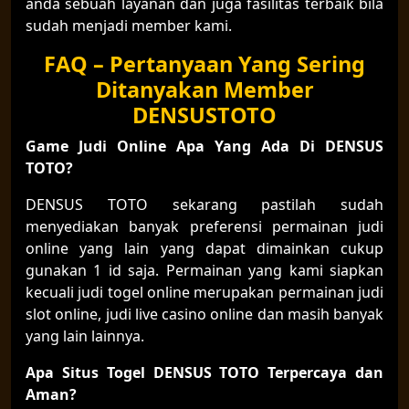
anda sebuah layanan dan juga fasilitas terbaik bila
sudah menjadi member kami.
FAQ – Pertanyaan Yang Sering
Ditanyakan Member
DENSUSTOTO
Game Judi Online Apa Yang Ada Di DENSUS
TOTO?
DENSUS TOTO sekarang pastilah sudah
menyediakan banyak preferensi permainan judi
online yang lain yang dapat dimainkan cukup
gunakan 1 id saja. Permainan yang kami siapkan
kecuali judi togel online merupakan permainan judi
slot online, judi live casino online dan masih banyak
yang lain lainnya.
Apa Situs Togel DENSUS TOTO Terpercaya dan
Aman?