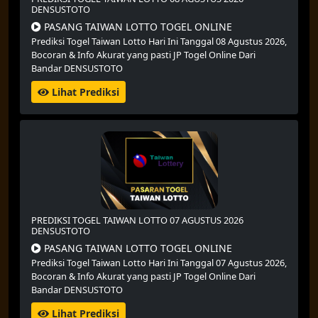
DENSUSTOTO
PASANG TAIWAN LOTTO TOGEL ONLINE
Prediksi Togel Taiwan Lotto Hari Ini Tanggal 08 Agustus 2026,
Bocoran & Info Akurat yang pasti JP Togel Online Dari
Bandar DENSUSTOTO
Lihat Prediksi
PREDIKSI TOGEL TAIWAN LOTTO 07 AGUSTUS 2026
DENSUSTOTO
PASANG TAIWAN LOTTO TOGEL ONLINE
Prediksi Togel Taiwan Lotto Hari Ini Tanggal 07 Agustus 2026,
Bocoran & Info Akurat yang pasti JP Togel Online Dari
Bandar DENSUSTOTO
Lihat Prediksi