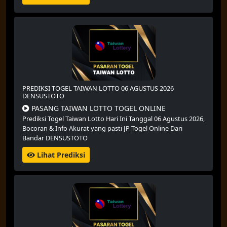
PREDIKSI TOGEL TAIWAN LOTTO 06 AGUSTUS 2026
DENSUSTOTO
PASANG TAIWAN LOTTO TOGEL ONLINE
Prediksi Togel Taiwan Lotto Hari Ini Tanggal 06 Agustus 2026,
Bocoran & Info Akurat yang pasti JP Togel Online Dari
Bandar DENSUSTOTO
Lihat Prediksi