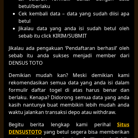
betul/berlaku
Cek kembali data – data yang sudah diisi apa
betul
Jikalau data yang anda isi sudah betul oleh
sebab itu click KIRIM/SUBMIT
Jikalau ada pengakuan ‘Pendaftaran berhasil’ oleh
sebab itu anda sukses menjadi member dari
DENSUS TOTO
Demikian mudah kan? Meski demikian kami
rekomendasikan semua data yang anda isi dalam
formulir daftar togel di atas harus benar dan
berlaku. Kenapa? Didorong semua data yang anda
kasih nantunya buat membikin lebih mudah anda
waktu jalankan transaksi depo atau withdraw.
Begitu berita lengkap kami perihal
Situs
DENSUSTOTO
yang betul segera bisa memberikan