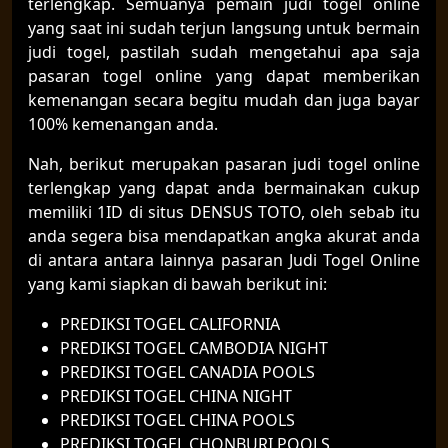
terlengkap. Semuanya pemain judi togel online
yang saat ini sudah terjun langsung untuk bermain
judi togel, pastilah sudah mengetahui apa saja
pasaran togel online yang dapat memberikan
kemenangan secara begitu mudah dan juga bayar
100% kemenangan anda.
Nah, berikut merupakan pasaran judi togel online
terlengkap yang dapat anda bermainakan cukup
memiliki 1ID di situs DENSUS TOTO, oleh sebab itu
anda segera bisa mendapatkan angka akurat anda
di antara antara lainnya pasaran Judi Togel Online
yang kami siapkan di bawah berikut ini:
PREDIKSI TOGEL CALIFORNIA
PREDIKSI TOGEL CAMBODIA NIGHT
PREDIKSI TOGEL CANADIA POOLS
PREDIKSI TOGEL CHINA NIGHT
PREDIKSI TOGEL CHINA POOLS
PREDIKSI TOGEL CHONBURI POOLS