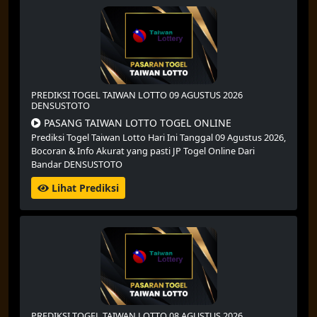
PREDIKSI TOGEL TAIWAN LOTTO 09 AGUSTUS 2026
DENSUSTOTO
PASANG TAIWAN LOTTO TOGEL ONLINE
Prediksi Togel Taiwan Lotto Hari Ini Tanggal 09 Agustus 2026,
Bocoran & Info Akurat yang pasti JP Togel Online Dari
Bandar DENSUSTOTO
Lihat Prediksi
PREDIKSI TOGEL TAIWAN LOTTO 08 AGUSTUS 2026