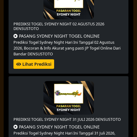
PREDIKSI TOGEL SYDNEY NIGHT 02 AGUSTUS 2026
DENSUSTOTO
PASANG SYDNEY NIGHT TOGEL ONLINE
Prediksi Togel Sydney Night Hari Ini Tanggal 02 Agustus
2026,
Bocoran & Info Akurat yang pasti JP Togel Online Dari
Bandar DENSUSTOTO
Lihat Prediksi
PREDIKSI TOGEL SYDNEY NIGHT 31 JULI 2026 DENSUSTOTO
PASANG SYDNEY NIGHT TOGEL ONLINE
Prediksi Togel Sydney Night Hari Ini Tanggal 31 Juli 2026,