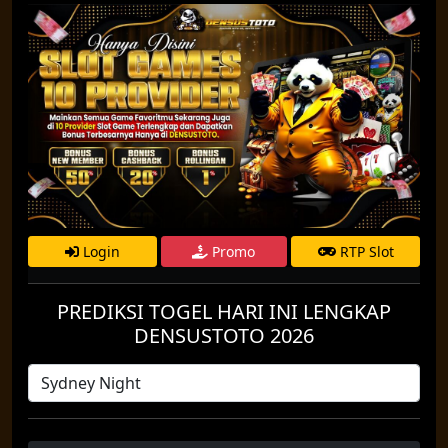
Login
Promo
RTP Slot
PREDIKSI TOGEL HARI INI LENGKAP
DENSUSTOTO 2026