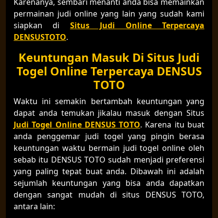
Karenanya, sembari menanti anda bisa memainkan
permainan judi online yang lain yang sudah kami
siapkan di
Situs Judi Online Terpercaya
DENSUSTOTO
.
Keuntungan Masuk Di Situs Judi
Togel Online Terpercaya DENSUS
TOTO
Waktu ini semakin bertambah keuntungan yang
dapat anda temukan jikalau masuk dengan Situs
Judi Togel Online DENSUS TOTO
. Karena itu buat
anda penggemar judi togel yang pingin berasa
keuntungan waktu bermain judi togel online oleh
sebab itu DENSUS TOTO sudah menjadi preferensi
yang paling tepat buat anda. Dibawah ini adalah
sejumlah keuntungan yang bisa anda dapatkan
dengan sangat mudah di situs DENSUS TOTO,
antara lain: