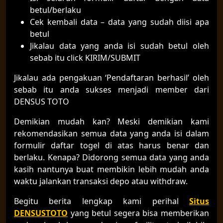
betul/berlaku
Cek kembali data – data yang sudah diisi apa
betul
Jikalau data yang anda isi sudah betul oleh
sebab itu click KIRIM/SUBMIT
Jikalau ada pengakuan ‘Pendaftaran berhasil’ oleh
sebab itu anda sukses menjadi member dari
DENSUS TOTO
Demikian mudah kan? Meski demikian kami
rekomendasikan semua data yang anda isi dalam
formulir daftar togel di atas harus benar dan
berlaku. Kenapa? Didorong semua data yang anda
kasih nantunya buat membikin lebih mudah anda
waktu jalankan transaksi depo atau withdraw.
Begitu berita lengkap kami perihal
Situs
DENSUSTOTO
yang betul segera bisa memberikan