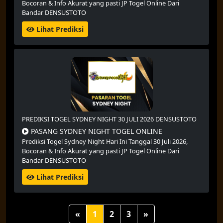
Bocoran & Info Akurat yang pasti JP Togel Online Dari
Bandar DENSUSTOTO
Lihat Prediksi
PREDIKSI TOGEL SYDNEY NIGHT 30 JULI 2026 DENSUSTOTO
PASANG SYDNEY NIGHT TOGEL ONLINE
Prediksi Togel Sydney Night Hari Ini Tanggal 30 Juli 2026,
Bocoran & Info Akurat yang pasti JP Togel Online Dari
Bandar DENSUSTOTO
Lihat Prediksi
«
1
2
3
»