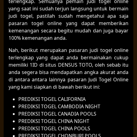
terlengkap. Semuanya pemain judi togel online
yang saat ini sudah terjun langsung untuk bermain
judi togel, pastilah sudah mengetahui apa saja
pasaran togel online yang dapat memberikan
kemenangan secara begitu mudah dan juga bayar
100% kemenangan anda.
Nah, berikut merupakan pasaran judi togel online
terlengkap yang dapat anda bermainakan cukup
memiliki 1ID di situs DENSUS TOTO, oleh sebab itu
anda segera bisa mendapatkan angka akurat anda
di antara antara lainnya pasaran Judi Togel Online
yang kami siapkan di bawah berikut ini:
PREDIKSI TOGEL CALIFORNIA
PREDIKSI TOGEL CAMBODIA NIGHT
PREDIKSI TOGEL CANADIA POOLS
PREDIKSI TOGEL CHINA NIGHT
PREDIKSI TOGEL CHINA POOLS
PREDIKSI TOGEL CHONBURI POOLS