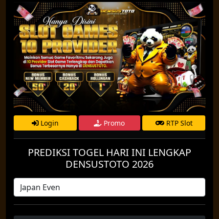
Login
Promo
RTP Slot
PREDIKSI TOGEL HARI INI LENGKAP
DENSUSTOTO 2026