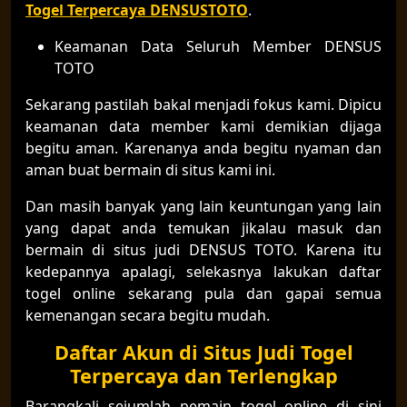
Togel Terpercaya DENSUSTOTO
.
Keamanan Data Seluruh Member DENSUS
TOTO
Sekarang pastilah bakal menjadi fokus kami. Dipicu
keamanan data member kami demikian dijaga
begitu aman. Karenanya anda begitu nyaman dan
aman buat bermain di situs kami ini.
Dan masih banyak yang lain keuntungan yang lain
yang dapat anda temukan jikalau masuk dan
bermain di situs judi DENSUS TOTO. Karena itu
kedepannya apalagi, selekasnya lakukan daftar
togel online sekarang pula dan gapai semua
kemenangan secara begitu mudah.
Daftar Akun di Situs Judi Togel
Terpercaya dan Terlengkap
Barangkali sejumlah pemain togel online di sini