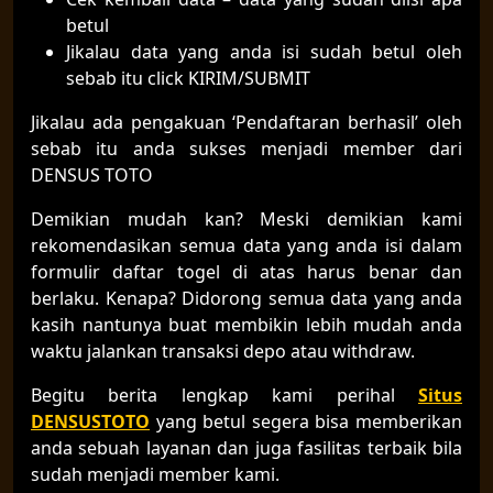
betul
Jikalau data yang anda isi sudah betul oleh
sebab itu click KIRIM/SUBMIT
Jikalau ada pengakuan ‘Pendaftaran berhasil’ oleh
sebab itu anda sukses menjadi member dari
DENSUS TOTO
Demikian mudah kan? Meski demikian kami
rekomendasikan semua data yang anda isi dalam
formulir daftar togel di atas harus benar dan
berlaku. Kenapa? Didorong semua data yang anda
kasih nantunya buat membikin lebih mudah anda
waktu jalankan transaksi depo atau withdraw.
Begitu berita lengkap kami perihal
Situs
DENSUSTOTO
yang betul segera bisa memberikan
anda sebuah layanan dan juga fasilitas terbaik bila
sudah menjadi member kami.