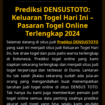
Prediksi DENSUSTOTO:
Keluaran Togel Hari Ini –
Pasaran Togel Online
Terlengkap 2024
Selamat datang di situs judi
Prediksi DENSUSTOTO
yang saat ini menjadi situs judi Keluaran Togel Hari
Ini, live draw togel dan pula paito warna terlengkap
di Indonesia. Prediksi togel online yang kami
siapkan sekarang terlengkap dan menjadi situs judi
togel terpercaya dan terbesar di Dunia. Lantaran
itu tak salah jikalau sekarang sudah ada juta-an
orang yang mengandalkan buat menempatkan
taruhan judi togel online di situs DENSUS TOTO.
Tak hanya itu kami juga memberikan pemain judi
togel online semua data penting soalnya prediksi
akurat judi togel yang bisa selalu kami up-date