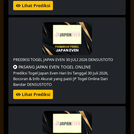
Lihat Prediksi
PREDIKSI TOGEL JAPAN EVEN 30 JULI 2026 DENSUSTOTO
PASANG JAPAN EVEN TOGEL ONLINE
Prediksi Togel Japan Even Hari Ini Tanggal 30 Juli 2026,
Bocoran & Info Akurat yang pasti JP Togel Online Dari
Bandar DENSUSTOTO
Lihat Prediksi