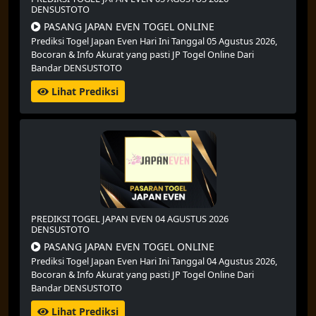
DENSUSTOTO
PASANG JAPAN EVEN TOGEL ONLINE
Prediksi Togel Japan Even Hari Ini Tanggal 05 Agustus 2026,
Bocoran & Info Akurat yang pasti JP Togel Online Dari
Bandar DENSUSTOTO
Lihat Prediksi
PREDIKSI TOGEL JAPAN EVEN 04 AGUSTUS 2026
DENSUSTOTO
PASANG JAPAN EVEN TOGEL ONLINE
Prediksi Togel Japan Even Hari Ini Tanggal 04 Agustus 2026,
Bocoran & Info Akurat yang pasti JP Togel Online Dari
Bandar DENSUSTOTO
Lihat Prediksi