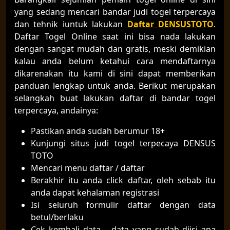
yang sedang mencari bandar judi togel terpercaya
dan tehnik iuntuk lakukan
Daftar DENSUSTOTO
.
Daftar Togel Online saat ini bisa nada lakukan
dengan sangat mudah dan gratis, meski demikian
kalau anda belum ketahui cara mendaftarnya
dikarenakan itu kami di sini dapat memberikan
panduan lengkap untuk anda. Berikut merupakan
selangkah buat lakukan daftar di bandar togel
terpercaya, andainya:
Pastikan anda sudah berumur 18+
Kunjungi situs judi togel terpecaya DENSUS
TOTO
Mencari menu daftar / daftar
Berakhir itu anda click daftar, oleh sebab itu
anda dapat kehalaman registrasi
Isi seluruh formulir daftar dengan data
betul/berlaku
Cek kembali data – data yang sudah diisi apa