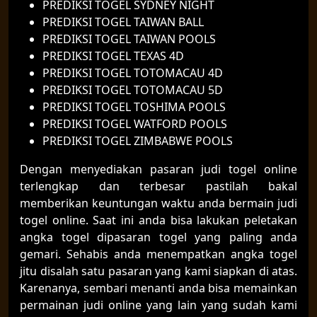
PREDIKSI TOGEL SYDNEY NIGHT
PREDIKSI TOGEL TAIWAN BALL
PREDIKSI TOGEL TAIWAN POOLS
PREDIKSI TOGEL TEXAS 4D
PREDIKSI TOGEL TOTOMACAU 4D
PREDIKSI TOGEL TOTOMACAU 5D
PREDIKSI TOGEL TOSHIMA POOLS
PREDIKSI TOGEL WATFORD POOLS
PREDIKSI TOGEL ZIMBABWE POOLS
Dengan menyediakan pasaran judi togel online
terlengkap dan terbesar pastilah bakal
memberikan keuntungan waktu anda bermain judi
togel online. Saat ini anda bisa lakukan peletakan
angka togel dipasaran togel yang paling anda
gemari. Sehabis anda menempatkan angka togel
jitu disalah satu pasaran yang kami siapkan di atas.
Karenanya, sembari menanti anda bisa memainkan
permainan judi online yang lain yang sudah kami