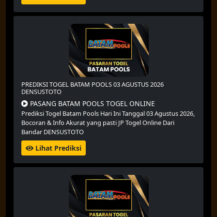
PREDIKSI TOGEL BATAM POOLS 03 AGUSTUS 2026
DENSUSTOTO
PASANG BATAM POOLS TOGEL ONLINE
Prediksi Togel Batam Pools Hari Ini Tanggal 03 Agustus 2026,
Bocoran & Info Akurat yang pasti JP Togel Online Dari
Bandar DENSUSTOTO
Lihat Prediksi