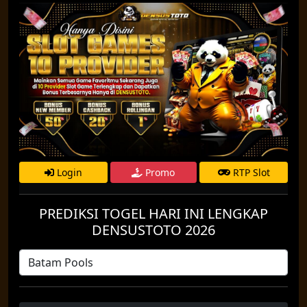
Login
Promo
RTP Slot
PREDIKSI TOGEL HARI INI LENGKAP
DENSUSTOTO 2026