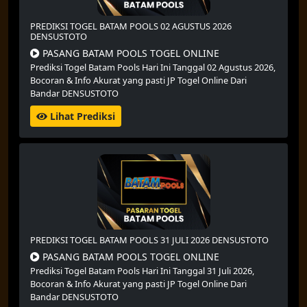
PREDIKSI TOGEL BATAM POOLS 02 AGUSTUS 2026
DENSUSTOTO
PASANG BATAM POOLS TOGEL ONLINE
Prediksi Togel Batam Pools Hari Ini Tanggal 02 Agustus 2026,
Bocoran & Info Akurat yang pasti JP Togel Online Dari
Bandar DENSUSTOTO
Lihat Prediksi
PREDIKSI TOGEL BATAM POOLS 31 JULI 2026 DENSUSTOTO
PASANG BATAM POOLS TOGEL ONLINE
Prediksi Togel Batam Pools Hari Ini Tanggal 31 Juli 2026,
Bocoran & Info Akurat yang pasti JP Togel Online Dari
Bandar DENSUSTOTO