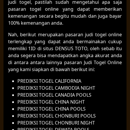
judi togel, pastilah sudah mengetahui apa saja
pasaran togel online yang dapat memberikan
kemenangan secara begitu mudah dan juga bayar
100% kemenangan anda.
Nah, berikut merupakan pasaran judi togel online
terlengkap yang dapat anda bermainakan cukup
memiliki 1ID di situs DENSUS TOTO, oleh sebab itu
anda segera bisa mendapatkan angka akurat anda
di antara antara lainnya pasaran Judi Togel Online
yang kami siapkan di bawah berikut ini:
PREDIKSI TOGEL CALIFORNIA
PREDIKSI TOGEL CAMBODIA NIGHT
PREDIKSI TOGEL CANADIA POOLS
PREDIKSI TOGEL CHINA NIGHT
PREDIKSI TOGEL CHINA POOLS
PREDIKSI TOGEL CHONBURI POOLS
PREDIKSI TOGEL CHONBURI NIGHT
PREDIKSI TOGEL DEWATA POOLS