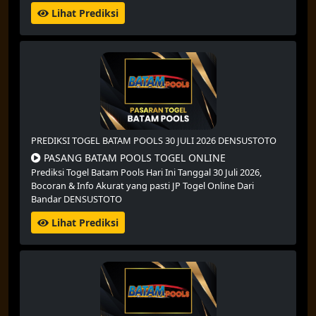
Lihat Prediksi
PREDIKSI TOGEL BATAM POOLS 30 JULI 2026 DENSUSTOTO
PASANG BATAM POOLS TOGEL ONLINE
Prediksi Togel Batam Pools Hari Ini Tanggal 30 Juli 2026,
Bocoran & Info Akurat yang pasti JP Togel Online Dari
Bandar DENSUSTOTO
Lihat Prediksi