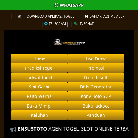
WHATSAPP
DOWNLOAD APLIKASI TOGEL
DAFTAR JADI MEMBER
TELEGRAM
LIVECHAT
Home
Live Draw
Prediksi Togel
Promosi
Jadwal Togel
Data Result
Slot Gacor
Bbfs Generator
Paito Warna
Konv. Toto SGP
Buku Mimpi
Bukti Jackpot
Keluhan
Panduan
 DI
DENSUSTOTO
AGEN TOGEL, SLOT ONLINE TERBAIK DA