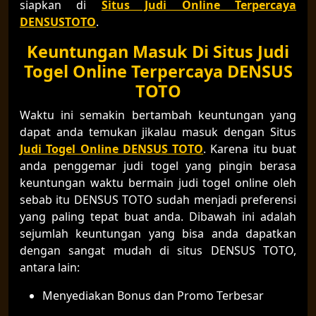
siapkan di
Situs Judi Online Terpercaya
DENSUSTOTO
.
Keuntungan Masuk Di Situs Judi
Togel Online Terpercaya DENSUS
TOTO
Waktu ini semakin bertambah keuntungan yang
dapat anda temukan jikalau masuk dengan Situs
Judi Togel Online DENSUS TOTO
. Karena itu buat
anda penggemar judi togel yang pingin berasa
keuntungan waktu bermain judi togel online oleh
sebab itu DENSUS TOTO sudah menjadi preferensi
yang paling tepat buat anda. Dibawah ini adalah
sejumlah keuntungan yang bisa anda dapatkan
dengan sangat mudah di situs DENSUS TOTO,
antara lain:
Menyediakan Bonus dan Promo Terbesar