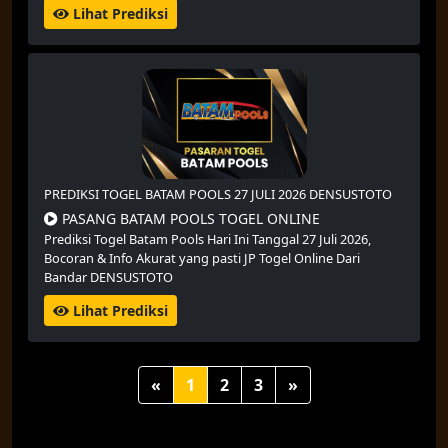
Lihat Prediksi
PREDIKSI TOGEL BATAM POOLS 27 JULI 2026 DENSUSTOTO
PASANG BATAM POOLS TOGEL ONLINE
Prediksi Togel Batam Pools Hari Ini Tanggal 27 Juli 2026,
Bocoran & Info Akurat yang pasti JP Togel Online Dari
Bandar DENSUSTOTO
Lihat Prediksi
«
1
2
3
»