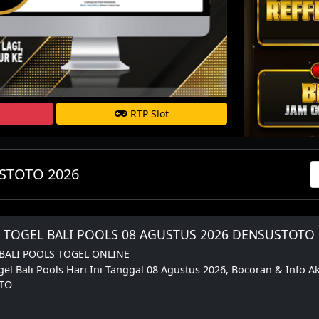
RTP Slot
USTOTO 2026
I TOGEL BALI POOLS 08 AGUSTUS 2026 DENSUSTOTO
BALI POOLS TOGEL ONLINE
gel Bali Pools Hari Ini Tanggal 08 Agustus 2026,
Bocoran & Info Ak
TO