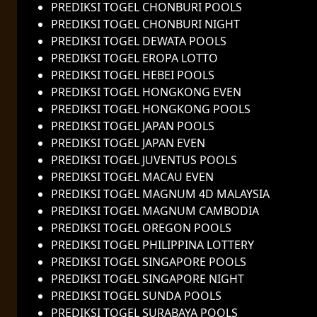
PREDIKSI TOGEL CHONBURI POOLS
PREDIKSI TOGEL CHONBURI NIGHT
PREDIKSI TOGEL DEWATA POOLS
PREDIKSI TOGEL EROPA LOTTO
PREDIKSI TOGEL HEBEI POOLS
PREDIKSI TOGEL HONGKONG EVEN
PREDIKSI TOGEL HONGKONG POOLS
PREDIKSI TOGEL JAPAN POOLS
PREDIKSI TOGEL JAPAN EVEN
PREDIKSI TOGEL JUVENTUS POOLS
PREDIKSI TOGEL MACAU EVEN
PREDIKSI TOGEL MAGNUM 4D MALAYSIA
PREDIKSI TOGEL MAGNUM CAMBODIA
PREDIKSI TOGEL OREGON POOLS
PREDIKSI TOGEL PHILIPPINA LOTTERY
PREDIKSI TOGEL SINGAPORE POOLS
PREDIKSI TOGEL SINGAPORE NIGHT
PREDIKSI TOGEL SUNDA POOLS
PREDIKSI TOGEL SURABAYA POOLS