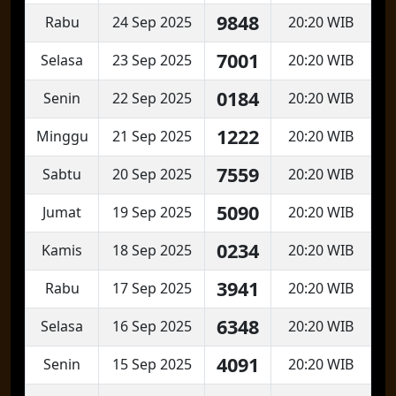
9848
Rabu
24 Sep 2025
20:20 WIB
7001
Selasa
23 Sep 2025
20:20 WIB
0184
Senin
22 Sep 2025
20:20 WIB
1222
Minggu
21 Sep 2025
20:20 WIB
7559
Sabtu
20 Sep 2025
20:20 WIB
5090
Jumat
19 Sep 2025
20:20 WIB
0234
Kamis
18 Sep 2025
20:20 WIB
3941
Rabu
17 Sep 2025
20:20 WIB
6348
Selasa
16 Sep 2025
20:20 WIB
4091
Senin
15 Sep 2025
20:20 WIB