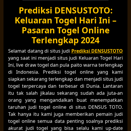
Prediksi DENSUSTOTO:
Keluaran Togel Hari Ini –
Pasaran Togel Online
Terlengkap 2024
Selamat datang di situs judi
Prediksi DENSUSTOTO
yang saat ini menjadi situs judi Keluaran Togel Hari
Ini, live draw togel dan pula paito warna terlengkap
di Indonesia. Prediksi togel online yang kami
siapkan sekarang terlengkap dan menjadi situs judi
togel terpercaya dan terbesar di Dunia. Lantaran
itu tak salah jikalau sekarang sudah ada juta-an
orang yang mengandalkan buat menempatkan
taruhan judi togel online di situs DENSUS TOTO.
Tak hanya itu kami juga memberikan pemain judi
togel online semua data penting soalnya prediksi
akurat judi togel yang bisa selalu kami up-date