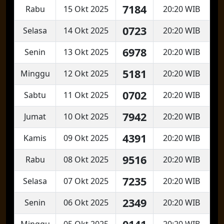
7184
Rabu
15 Okt 2025
20:20 WIB
0723
Selasa
14 Okt 2025
20:20 WIB
6978
Senin
13 Okt 2025
20:20 WIB
5181
Minggu
12 Okt 2025
20:20 WIB
0702
Sabtu
11 Okt 2025
20:20 WIB
7942
Jumat
10 Okt 2025
20:20 WIB
4391
Kamis
09 Okt 2025
20:20 WIB
9516
Rabu
08 Okt 2025
20:20 WIB
7235
Selasa
07 Okt 2025
20:20 WIB
2349
Senin
06 Okt 2025
20:20 WIB
Minggu
05 Okt 2025
20:20 WIB