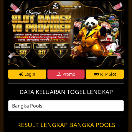
Login
Promo
RTP Slot
DATA KELUARAN TOGEL LENGKAP
RESULT LENGKAP BANGKA POOLS