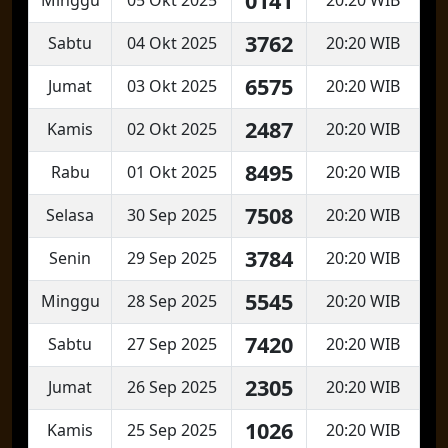
0141
3762
Sabtu
04 Okt 2025
20:20 WIB
6575
Jumat
03 Okt 2025
20:20 WIB
2487
Kamis
02 Okt 2025
20:20 WIB
8495
Rabu
01 Okt 2025
20:20 WIB
7508
Selasa
30 Sep 2025
20:20 WIB
3784
Senin
29 Sep 2025
20:20 WIB
5545
Minggu
28 Sep 2025
20:20 WIB
7420
Sabtu
27 Sep 2025
20:20 WIB
2305
Jumat
26 Sep 2025
20:20 WIB
1026
Kamis
25 Sep 2025
20:20 WIB