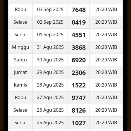
7648
Rabu
03 Sep 2025
20:20 WIB
0419
Selasa
02 Sep 2025
20:20 WIB
4551
Senin
01 Sep 2025
20:20 WIB
3868
Minggu
31 Agu 2025
20:20 WIB
6920
Sabtu
30 Agu 2025
20:20 WIB
2306
Jumat
29 Agu 2025
20:20 WIB
1522
Kamis
28 Agu 2025
20:20 WIB
9747
Rabu
27 Agu 2025
20:20 WIB
8126
Selasa
26 Agu 2025
20:20 WIB
1027
Senin
25 Agu 2025
20:20 WIB