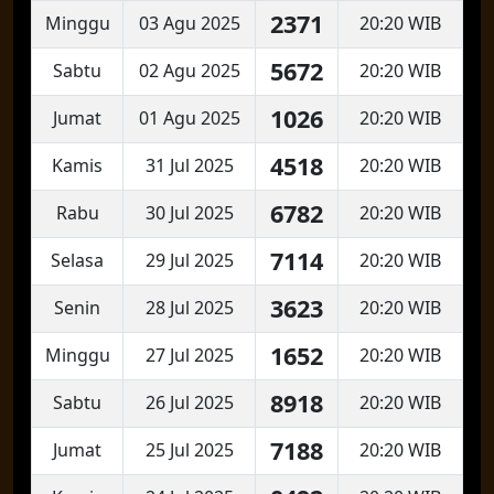
2371
Minggu
03 Agu 2025
20:20 WIB
5672
Sabtu
02 Agu 2025
20:20 WIB
1026
Jumat
01 Agu 2025
20:20 WIB
4518
Kamis
31 Jul 2025
20:20 WIB
6782
Rabu
30 Jul 2025
20:20 WIB
7114
Selasa
29 Jul 2025
20:20 WIB
3623
Senin
28 Jul 2025
20:20 WIB
1652
Minggu
27 Jul 2025
20:20 WIB
8918
Sabtu
26 Jul 2025
20:20 WIB
7188
Jumat
25 Jul 2025
20:20 WIB