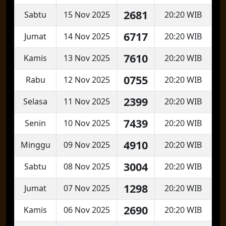
2681
Sabtu
15 Nov 2025
20:20 WIB
6717
Jumat
14 Nov 2025
20:20 WIB
7610
Kamis
13 Nov 2025
20:20 WIB
0755
Rabu
12 Nov 2025
20:20 WIB
2399
Selasa
11 Nov 2025
20:20 WIB
7439
Senin
10 Nov 2025
20:20 WIB
4910
Minggu
09 Nov 2025
20:20 WIB
3004
Sabtu
08 Nov 2025
20:20 WIB
1298
Jumat
07 Nov 2025
20:20 WIB
2690
Kamis
06 Nov 2025
20:20 WIB