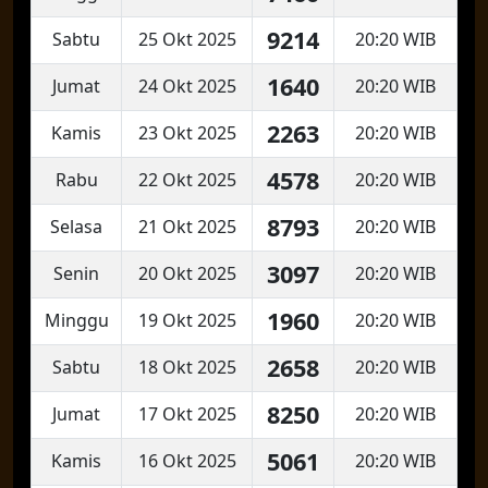
9214
Sabtu
25 Okt 2025
20:20 WIB
1640
Jumat
24 Okt 2025
20:20 WIB
2263
Kamis
23 Okt 2025
20:20 WIB
4578
Rabu
22 Okt 2025
20:20 WIB
8793
Selasa
21 Okt 2025
20:20 WIB
3097
Senin
20 Okt 2025
20:20 WIB
1960
Minggu
19 Okt 2025
20:20 WIB
2658
Sabtu
18 Okt 2025
20:20 WIB
8250
Jumat
17 Okt 2025
20:20 WIB
5061
Kamis
16 Okt 2025
20:20 WIB